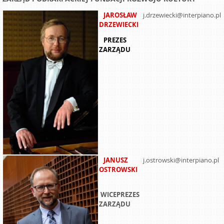
JAROSŁAW
j.drzewiecki@interpiano.pl
DRZEWIECKI
PREZES
ZARZĄDU
JANUSZ
j.ostrowski@interpiano.pl
OSTROWSKI
WICEPREZES
ZARZĄDU