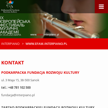
IX
ЄВРОПЕЙСЬКА
ФЕСТИВАЛЬ
МУЗИЧНІ
АКАДЕМІЇ
www.
efam
.interpiano.pl
01-05.05.2025 ВАРТА
INTERPIANO
WWW.EFAM.INTERPIANO.PL
KONTAKT
PODKARPACKA FUNDACJA ROZWOJU KULTURY
ul. 3 Maja 15, 38-500 Sanok
tel.: +48 781 102 500
fundacja@interpiano.pl
ZARZĄD PODKARPACKIEJ FUNDACJI ROZWOJU KULTURY